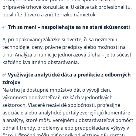
prípravné trhové konzultácie. Ukážete tak profesionalitu,
posilníte dôveru a znížite riziko námietok.
✅
Trh sa mení – nespoliehajte sa na staré skúsenosti
Aj pri opakovanej zákazke si overte, či sa nezmenili
technológie, ceny, právne predpisy alebo možnosti na
trhu. Analýza trhu nie je jednorazová úloha – je to súčasť
každého kvalitného obstarávania.
✅
Využívajte analytické dáta a predikcie z odborných
zdrojov
Na trhu je dostupné množstvo dát o vývoji cien,
výkonnosti dodávateľov či rizikách v jednotlivých
sektoroch. Viaceré nezávislé spoločnosti, profesijné
asociácie alebo analytické portály zverejňujú komentáre
a analýzy, ktoré môžu verejnému obstarávateľovi pomôcť
odhaliť trendy, problémy alebo predpokladané výkyvy v
čase. Užitočné môžu byť napríklad výstupy z Eurostatu,