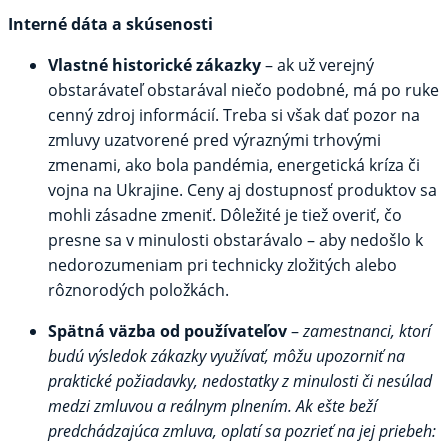
Interné dáta a skúsenosti
Vlastné historické zákazky
– ak už verejný
obstarávateľ obstarával niečo podobné, má po ruke
cenný zdroj informácií. Treba si však dať pozor na
zmluvy uzatvorené pred výraznými trhovými
zmenami, ako bola pandémia, energetická kríza či
vojna na Ukrajine. Ceny aj dostupnosť produktov sa
mohli zásadne zmeniť. Dôležité je tiež overiť, čo
presne sa v minulosti obstarávalo – aby nedošlo k
nedorozumeniam pri technicky zložitých alebo
rôznorodých položkách.
Spätná väzba od používateľov
–
zamestnanci, ktorí
budú výsledok zákazky využívať, môžu upozorniť na
praktické požiadavky, nedostatky z minulosti či nesúlad
medzi zmluvou a reálnym plnením. Ak ešte beží
predchádzajúca zmluva, oplatí sa pozrieť na jej priebeh: