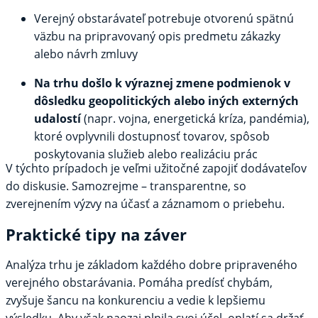
Verejný obstarávateľ potrebuje otvorenú spätnú
väzbu na pripravovaný opis predmetu zákazky
alebo návrh zmluvy
Na trhu došlo k výraznej zmene podmienok v
dôsledku geopolitických alebo iných externých
udalostí
(napr. vojna, energetická kríza, pandémia),
ktoré ovplyvnili dostupnosť tovarov, spôsob
poskytovania služieb alebo realizáciu prác
V týchto prípadoch je veľmi užitočné zapojiť dodávateľov
do diskusie. Samozrejme – transparentne, so
zverejnením výzvy na účasť a záznamom o priebehu.
Praktické tipy na záver
Analýza trhu je základom každého dobre pripraveného
verejného obstarávania. Pomáha predísť chybám,
zvyšuje šancu na konkurenciu a vedie k lepšiemu
výsledku. Aby však naozaj plnila svoj účel, oplatí sa držať