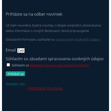
Prihláste sa na odber noviniek
Už Vám neuniknú žiadne novinky z oblasti verejného obstarávania
alebo informácie o nových školeniach, ktoré pripravujeme.
Odoslaním formuláru súhlasíte so
spracovaním osobných údajov
.
Email
Súhlasím so zásadami spracovania osobných údajov
Súhlasím so
Zásadami spracovania osobných údajov
Prihlásiť sa
Sledujte nás:
Facebook
Youtube