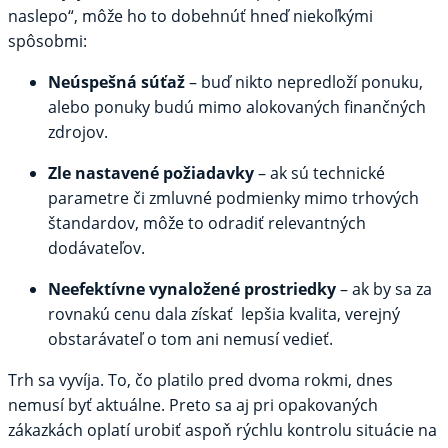
naslepo“, môže ho to dobehnúť hneď niekoľkými
spôsobmi:
Neúspešná súťaž
– buď nikto nepredloží ponuku,
alebo ponuky budú mimo alokovaných finančných
zdrojov.
Zle nastavené požiadavky
– ak sú technické
parametre či zmluvné podmienky mimo trhových
štandardov, môže to odradiť relevantných
dodávateľov.
Neefektívne vynaložené prostriedky
– ak by sa za
rovnakú cenu dala získať lepšia kvalita, verejný
obstarávateľ o tom ani nemusí vedieť.
Trh sa vyvíja. To, čo platilo pred dvoma rokmi, dnes
nemusí byť aktuálne. Preto sa aj pri opakovaných
zákazkách oplatí urobiť aspoň rýchlu kontrolu situácie na