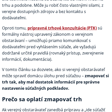
trhu a podobne. Môže ju robiť čisto vlastnými silami, z
verejne dostupných zdrojov a bez kontaktu s
dodávateľmi.
Oproti tomu,
prípravné trhové konzultácie (PTK)
sú
formálny nástroj upravený zákonom o verejnom
obstarávaní – umožňujú priamo komunikovať s
dodávateľmi pred vyhlásením súťaže, ale vyžadujú
dodržané určité pravidlá (rovnaký prístup, zverejnenie
informácií, dokumentácia).
V tomto článku sa dozviete,
ako si verejný obstarávateľ
môže spraviť domácu úlohu pred súťažou
–
zmapovať si
trh tak, aby mal dostatok informácií pre správne
nastavenie súťažných podkladov.
Prečo sa oplatí zmapovať trh
Ak verejný obstarávateľ zanedbá prípravu a „ide súťažiť