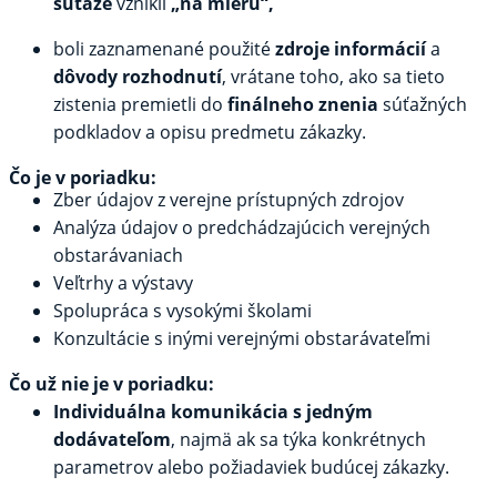
súťaže
vznikli
„na mieru“,
boli zaznamenané použité
zdroje informácií
a
dôvody rozhodnutí
, vrátane toho, ako sa tieto
zistenia premietli do
finálneho znenia
súťažných
podkladov a opisu predmetu zákazky.
Čo je v poriadku:
Zber údajov z verejne prístupných zdrojov
Analýza údajov o predchádzajúcich verejných
obstarávaniach
Veľtrhy a výstavy
Spolupráca s vysokými školami
Konzultácie s inými verejnými obstarávateľmi
Čo už nie je v poriadku:
Individuálna komunikácia s jedným
dodávateľom
, najmä ak sa týka konkrétnych
parametrov alebo požiadaviek budúcej zákazky.