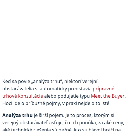
Keď sa povie „analýza trhu“, niektorí verejní
obstarávatelia si automaticky predstavia
prípravné
trhové konzultácie
alebo podujatie typu
Meet
the
Buyer
.
Hoci ide o príbuzné pojmy, v praxi nejde o to isté.
Analýza trhu
je širší pojem. Je to proces, ktorým si
verejný obstarávateľ zisťuje, čo trh ponúka, za aké ceny,
aké technické riešenia sú bežné, kto sú hlavní hráči na