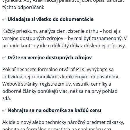
týchto odporúčaní:
✅
Ukladajte si všetko do dokumentácie
Každý prieskum, analýza cien, zistenie z trhu – hoci aj z
verejne dostupných zdrojov – by mal byť zaznamenaný. V
prípade kontroly ide o dôležitý dôkaz dôslednej prípravy.
✅
Držte sa verejne dostupných zdrojov
Pokiaľ nechcete formálne otvárať PTK, vyhýbajte sa
individuálnej komunikácii s konkrétnymi dodávateľmi.
Webové stránky, registre zmlúv, vestník, cenníky a
odborné články ponúkajú viac, než sa na prvý pohľad
zdá.
✅
Nehrajte sa na odborníka za každú cenu
Ak ide o nový alebo technicky náročný predmet zákazky,
nebojte sa formálne prizvať trh na spoluprácu cez