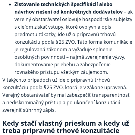
Zisťovanie technických špecifikácií alebo
návrhov riešení od konkrétnych dodávateľov
– ak
verejný obstarávateľ oslovuje hospodárske subjekty
s cieľom získať vstupy, ktoré ovplyvnia opis
predmetu zákazky, ide už o prípravnú trhovú
konzultáciu podľa § 25 ZVO. Táto forma komunikácie
je regulovaná zákonom a vyžaduje splnenie
osobitných povinností – najmä zverejnenie výzvy,
dokumentovanie priebehu a zabezpečenie
rovnakého prístupu všetkým záujemcom.
V takýchto prípadoch už ide o prípravnú trhovú
konzultáciu podľa § 25 ZVO, ktorá je v zákone upravená.
Verejný obstarávateľ by mal zabezpečiť transparentnosť
a nediskriminačný prístup a po ukončení konzultácií
zverejniť súhrnný zápis.
Kedy stačí vlastný prieskum a kedy už
treba prípravné trhové konzultácie