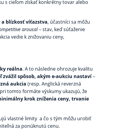
 s cieľom získať konkrétny tovar alebo
a blízkosť víťazstva
, účastníci sa môžu
ompetitive arousal
– stav, keď súťaženie
ukcia vedie k znižovaniu ceny,
cky reálna
. A to následne ohrozuje kvalitu
ľ zvážil spôsob, akým e-aukciu nastaví
–
rzná aukcia
(resp. Anglická reverzná
 pri tomto formáte výskumy ukazujú, že
inimálny krok zníženia ceny, trvanie
ujú vlastné limity a čo s tým môžu urobiť
očniteľná za ponúknutú cenu.