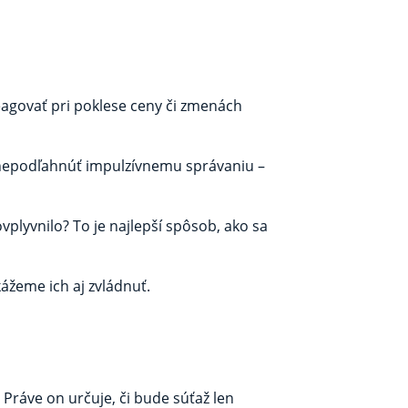
eagovať pri poklese ceny či zmenách
a nepodľahnúť impulzívnemu správaniu –
ovplyvnilo? To je najlepší spôsob, ako sa
ážeme ich aj zvládnuť.
Práve on určuje, či bude súťaž len