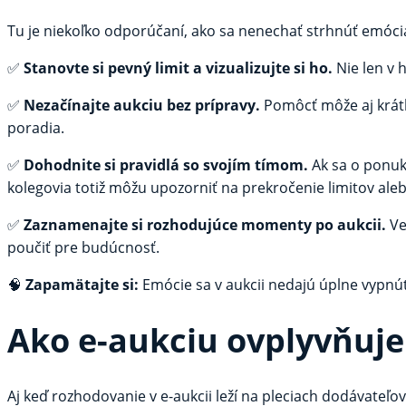
Tu je niekoľko odporúčaní, ako sa nenechať strhnúť emóci
✅
Stanovte si pevný limit a vizualizujte si ho.
Nie len v h
✅
Nezačínajte aukciu bez prípravy.
Pomôcť môže aj krátk
poradia.
✅
Dohodnite si pravidlá so svojím tímom.
Ak sa o ponuk
kolegovia totiž môžu upozorniť na prekročenie limitov al
✅
Zaznamenajte si rozhodujúce momenty po aukcii.
Ven
poučiť pre budúcnosť.
🧠
Zapamätajte si:
Emócie sa v aukcii nedajú úplne vypnúť
Ako e-aukciu ovplyvňuje
Aj keď rozhodovanie v e-aukcii leží na pleciach dodávateľo