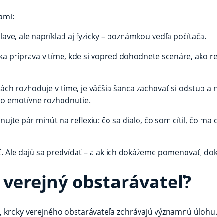
ami:
lave, ale napríklad aj fyzicky – poznámkou vedľa počítača.
a príprava v tíme, kde si vopred dohodnete scenáre, ako r
ách rozhoduje v tíme, je väčšia šanca zachovať si odstup 
ebo emotívne rozhodnutie.
ujte pár minút na reflexiu: čo sa dialo, čo som cítil, čo ma 
. Ale dajú sa predvídať – a ak ich dokážeme pomenovať, dok
 verejný obstarávateľ?
v, kroky verejného obstarávateľa zohrávajú významnú úlohu. 