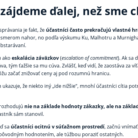
 zájdeme ďalej, než sme c
právania je fakt, že
účastníci často prekračujú vlastné h
ch smerom nahor, no podľa výskumu Ku, Malhotru a Murnigh
obstarávaní.
ú ako
eskalácia záväzkov
(
escalation of commitment
). Ak sa 
áva, tým ťažšie sa mu cúva. Zvlášť, keď vidí, že zaostáva za 
ôžu začať znižovať ceny aj pod rozumnú hranicu.
 ukazuje, že niekto iný „ide nižšie“, mnohí účastníci cítia p
e rozhodujú
nie na základe hodnoty zákazky, ale na zákl
astník sám stanovil.
eď sa
účastníci ocitnú v súťažnom prostredí
, začnú vnímať
i pôvodným hodnotením, ale túžbou poraziť ostatných.