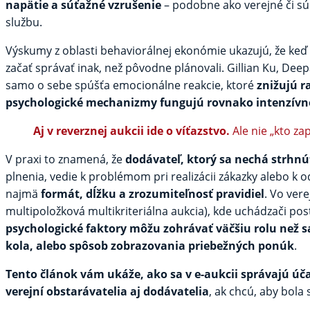
napätie a súťažné vzrušenie
– podobne ako verejné či sú
službu.
Výskumy z oblasti behaviorálnej ekonómie ukazujú, že keď 
začať správať inak, než pôvodne plánovali. Gillian Ku, Dee
samo o sebe spúšťa emocionálne reakcie, ktoré
znižujú 
psychologické mechanizmy fungujú rovnako intenzívn
Aj v reverznej aukcii ide o víťazstvo.
Ale nie „kto zap
V praxi to znamená, že
dodávateľ, ktorý sa nechá strhnú
plnenia, vedie k problémom pri realizácii zákazky alebo k o
najmä
formát, dĺžku a zrozumiteľnosť pravidiel
. Vo ver
multipoložková multikriteriálna aukcia), kde uchádzači po
psychologické faktory môžu zohrávať väčšiu rolu než s
kola, alebo spôsob zobrazovania priebežných ponúk
.
Tento článok vám ukáže, ako sa v e-aukcii správajú úč
verejní obstarávatelia aj dodávatelia
, ak chcú, aby bola