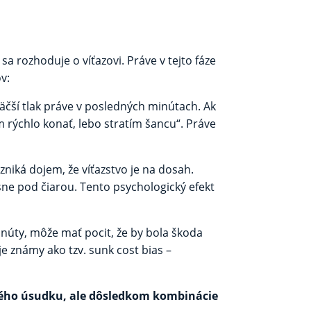
a rozhoduje o víťazovi. Práve v tejto fáze
v:
čší tlak práve v posledných minútach. Ak
m rýchlo konať, lebo stratím šancu“. Práve
zniká dojem, že víťazstvo je na dosah.
esne pod čiarou. Tento psychologický efekt
inúty, môže mať pocit, že by bola škoda
je známy ako tzv. sunk cost bias –
abého úsudku, ale dôsledkom kombinácie