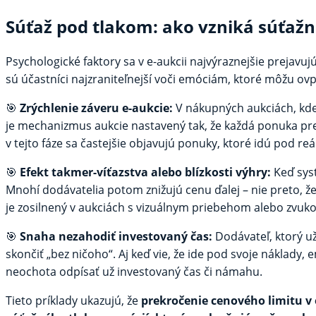
Súťaž pod tlakom: ako vzniká súťažn
Psychologické faktory sa v e-aukcii najvýraznejšie prejavuj
sú účastníci najzraniteľnejší voči emóciám, ktoré môžu ovp
🎯
Zrýchlenie záveru e-aukcie:
V nákupných aukciách, kde
je mechanizmus aukcie nastavený tak, že každá ponuka predl
v tejto fáze sa častejšie objavujú ponuky, ktoré idú pod re
🎯
Efekt takmer-víťazstva alebo blízkosti výhry:
Keď syst
Mnohí dodávatelia potom znižujú cenu ďalej – nie preto, že 
je zosilnený v aukciách s vizuálnym priebehom alebo zvuko
🎯
Snaha nezahodiť investovaný čas:
Dodávateľ, ktorý už
skončiť „bez ničoho“. Aj keď vie, že ide pod svoje náklady,
neochota odpísať už investovaný čas či námahu.
Tieto príklady ukazujú, že
prekročenie cenového limitu v