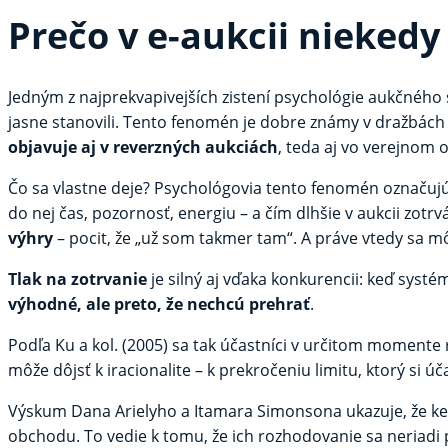
Prečo v e-aukcii niekedy
Jedným z najprekvapivejších zistení psychológie aukčného s
jasne stanovili. Tento fenomén je dobre známy v dražbá
objavuje aj v reverzných aukciách
, teda aj vo verejnom 
Čo sa vlastne deje? Psychológovia tento fenomén označuj
do nej čas, pozornosť, energiu – a čím dlhšie v aukcii zotrv
výhry
– pocit, že „už som takmer tam“. A práve vtedy sa m
Tlak na zotrvanie
je silný aj vďaka konkurencii: keď systém
výhodné, ale preto, že nechcú prehrať
.
Podľa Ku a kol. (2005) sa tak účastníci v určitom moment
môže dôjsť k iracionalite – k prekročeniu limitu, ktorý si úč
Výskum Dana Arielyho a Itamara Simonsona ukazuje, že k
obchodu. To vedie k tomu, že ich rozhodovanie sa neriad