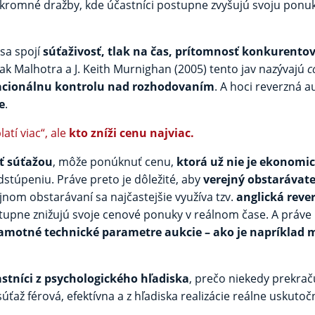
kromné dražby, kde účastníci postupne zvyšujú svoju ponuku
sa spojí
súťaživosť, tlak na čas, prítomnosť konkurentov 
pak Malhotra a J. Keith Murnighan (2005) tento jav nazývajú
c
racionálnu kontrolu nad rozhodovaním
. A hoci reverzná a
e
.
latí viac“, ale
kto zníži cenu najviac.
ť súťažou
, môže ponúknuť cenu,
ktorá už nie je ekonomi
dstúpeniu. Práve preto je dôležité, aby
verejný obstarávate
ejnom obstarávaní sa najčastejšie využíva tzv.
anglická reve
stupne znižujú svoje cenové ponuky v reálnom čase. A práve
amotné technické parametre aukcie – ako je napríklad m
astníci z psychologického hľadiska
, prečo niekedy prekrač
 súťaž férová, efektívna a z hľadiska realizácie reálne uskut