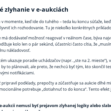
é zlyhanie v e-aukciách
ú v momente, keď ide do tuhého – teda ku koncu súťaže, keď s
lyvniť ich rozhodovanie. Tu je niekoľko konkrétnych príklado
 má dodávateľ možnosť reagovať v reálnom čase, býva najvä
žuje kolo len o pár sekúnd, účastníci často cítia, že „musí
álnu nákladovosť.
ém ukazuje poradie uchádzačov (napr. „ste na 2. mieste“), v
by to plánovali, ale preto, že nechcú byť tým, kto skončil t
vými notifikáciami.
 pripravil podklady, prepočty a zúčastňuje sa aukcie dlhé m
 emocionálne potrebuje „dotiahnuť to do konca“. Tento efekt 
 e-aukcii nemusí byť prejavom zlyhanej logiky alebo sl