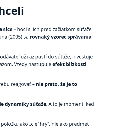
hceli
ranice
– hoci si ich pred začiatkom súťaže
ana (2005) sa
rovnaký vzorec správania
dodávateľ už raz pustí do súťaže, investuje
víťazom. Vtedy nastupuje
efekt blízkosti
otrebu reagovať –
nie preto, že je to
ade dynamiky súťaže
. A to je moment, keď
 položku ako „cieľ hry“, nie ako predmet