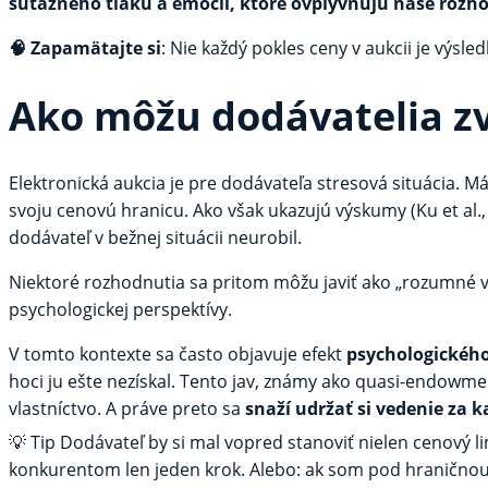
súťažného tlaku a emócií, ktoré ovplyvňujú naše rozh
🧠
Zapamätajte si
:
Nie každý pokles ceny v aukcii je výsle
Ako môžu dodávatelia zv
Elektronická aukcia je pre dodávateľa stresová situácia.
svoju cenovú hranicu. Ako však ukazujú výskumy (Ku et al.
dodávateľ v bežnej situácii neurobil.
Niektoré rozhodnutia sa pritom môžu javiť ako „rozumné v
psychologickej perspektívy.
V tomto kontexte sa často objavuje efekt
psychologického
hoci ju ešte nezískal. Tento jav, známy ako quasi-endowmen
vlastníctvo. A práve preto sa
snaží udržať si vedenie za 
💡 Tip
Dodávateľ by si mal vopred stanoviť nielen cenový li
konkurentom len jeden krok. Alebo: ak som pod hraničnou