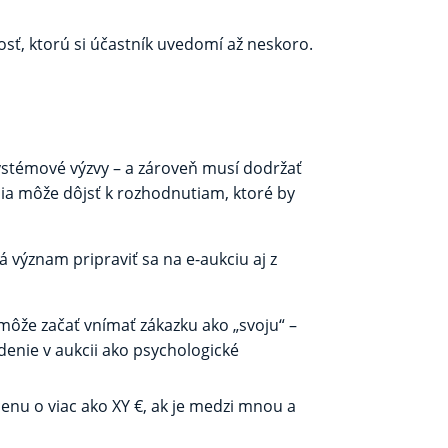
osť, ktorú si účastník uvedomí až neskoro.
systémové výzvy – a zároveň musí dodržať
nia môže dôjsť k rozhodnutiam, ktoré by
význam pripraviť sa na e-aukciu aj z
 môže začať vnímať zákazku ako „svoju“ –
denie v aukcii ako psychologické
cenu o viac ako XY €, ak je medzi mnou a