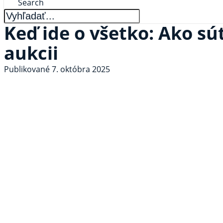
Search
Keď ide o všetko: Ako sú
aukcii
Publikované
7. októbra 2025