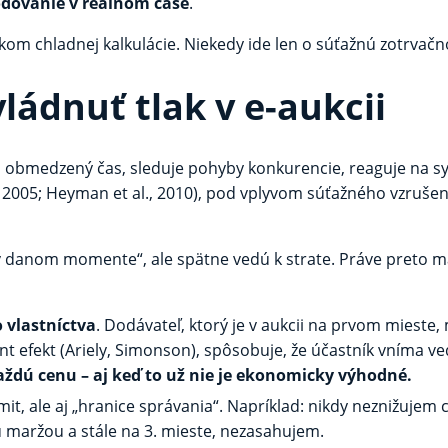
odovanie v reálnom čase
.
dkom chladnej kalkulácie. Niekedy ide len o súťažnú zotrvačn
ládnuť tlak v e-aukcii
 Má obmedzený čas, sleduje pohyby konkurencie, reaguje na 
, 2005; Heyman et al., 2010), pod vplyvom súťažného vzruše
 danom momente“, ale spätne vedú k strate. Práve preto má 
 vlastníctva
. Dodávateľ, ktorý je v aukcii na prvom mieste,
t efekt (Ariely, Simonson), spôsobuje, že účastník vníma ve
každú cenu – aj keď to už nie je ekonomicky výhodné.
mit, ale aj „hranice správania“. Napríklad: nikdy neznižujem 
 maržou a stále na 3. mieste, nezasahujem.