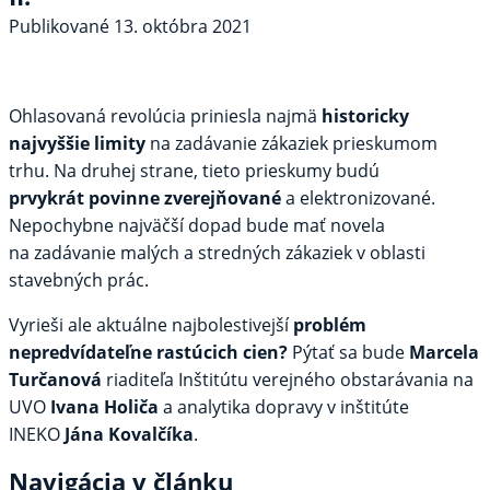
Publikované
13. októbra 2021
Ohlasovaná revolúcia priniesla najmä
historicky
najvyššie limity
na zadávanie zákaziek prieskumom
trhu. Na druhej strane, tieto prieskumy budú
prvykrát povinne zverejňované
a elektronizované.
Nepochybne najväčší dopad bude mať novela
na zadávanie malých a stredných zákaziek v oblasti
stavebných prác.
Vyrieši ale aktuálne najbolestivejší
problém
nepredvídateľne rastúcich cien?
Pýtať sa bude
Marcela
Turčanová
riaditeľa Inštitútu verejného obstarávania na
UVO
Ivana Holiča
a analytika dopravy v inštitúte
INEKO
Jána Kovalčíka
.
Navigácia v článku