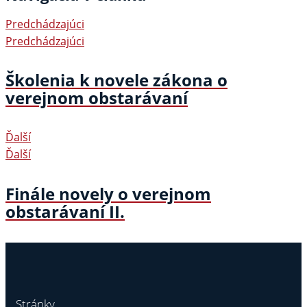
Predchádzajúci
Predchádzajúci
Školenia k novele zákona o
verejnom obstarávaní
Ďalší
Ďalší
Finále novely o verejnom
obstarávaní II.
Stránky