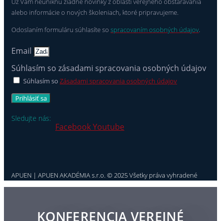
Už Vám neuniknú žiadne novinky z oblasti verejného obstarávania
alebo informácie o nových školeniach, ktoré pripravujeme.
Odoslaním formuláru súhlasíte so
spracovaním osobných údajov
.
Email
Súhlasím so zásadami spracovania osobných údajov
Súhlasím so
Zásadami spracovania osobných údajov
Prihlásiť sa
Sledujte nás:
Facebook
Youtube
APUEN | APUEN AKADÉMIA s.r.o. © 2025 Všetky práva vyhradené
KONFERENCIA VEREJNÉ