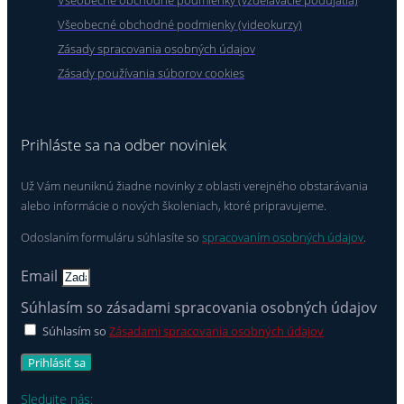
Všeobecné obchodné podmienky (vzdelávacie podujatia)
Všeobecné obchodné podmienky (videokurzy)
Zásady spracovania osobných údajov
Zásady používania súborov cookies
Prihláste sa na odber noviniek
Už Vám neuniknú žiadne novinky z oblasti verejného obstarávania
alebo informácie o nových školeniach, ktoré pripravujeme.
Odoslaním formuláru súhlasíte so
spracovaním osobných údajov
.
Email
Súhlasím so zásadami spracovania osobných údajov
Súhlasím so
Zásadami spracovania osobných údajov
Prihlásiť sa
Sledujte nás: