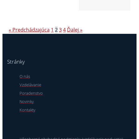
« Predchádzajúca
1
2
3
4
Ďalej »
Stránky
O nás
Vzdelávanie
Poradenstvo
Novinky
Kontakty