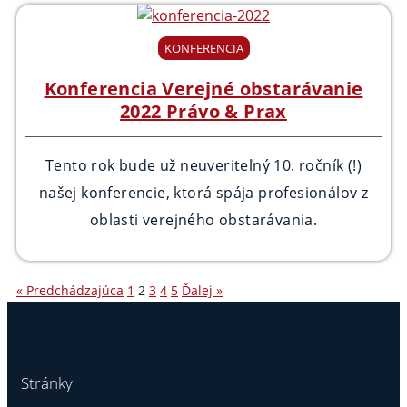
KONFERENCIA
Konferencia Verejné obstarávanie
2022 Právo & Prax
Tento rok bude už neuveriteľný 10. ročník (!)
našej konferencie, ktorá spája profesionálov z
oblasti verejného obstarávania.
« Predchádzajúca
1
2
3
4
5
Ďalej »
Stránky