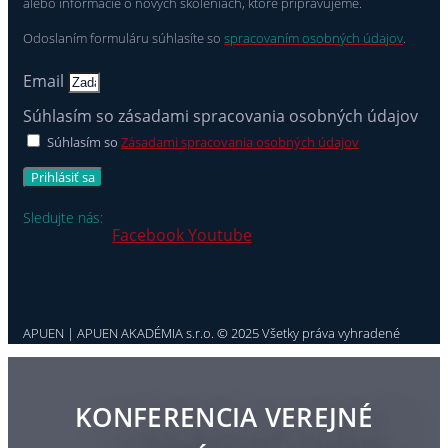
alebo informácie o nových školeniach, ktoré pripravujeme.
Odoslaním formuláru súhlasíte so
spracovaním osobných údajov
.
Email
Súhlasím so zásadami spracovania osobných údajov
Súhlasím so
Zásadami spracovania osobných údajov
Prihlásiť sa
Sledujte nás:
Facebook
Youtube
APUEN | APUEN AKADÉMIA s.r.o. © 2025 Všetky práva vyhradené
KONFERENCIA VEREJNÉ