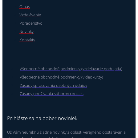
O nás
Vzdelávanie
Poradenstvo
Novinky
Kontakty
Všeobecné obchodné podmienky (vzdelávacie podujatia)
Všeobecné obchodné podmienky (videokurzy)
Zásady spracovania osobných údajov
Zásady používania súborov cookies
Prihláste sa na odber noviniek
Už Vám neuniknú žiadne novinky z oblasti verejného obstarávania